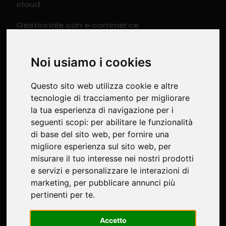
cloud
Gestionale con e-commerce
Software gestionale magazzino (WMS)
Noi usiamo i cookies
Software Manutenzioni Impianti GM8
Questo sito web utilizza cookie e altre
tecnologie di tracciamento per migliorare
Ultime notizie
la tua esperienza di navigazione per i
seguenti scopi:
per abilitare le funzionalità
Software per la gestione della
di base del sito web
,
per fornire una
manutenzione impianti: guida completa per
migliore esperienza sul sito web
,
per
aziende italiane
misurare il tuo interesse nei nostri prodotti
e servizi e personalizzare le interazioni di
Software su misura: quando conviene e
marketing
,
per pubblicare annunci più
perché è una scelta strategica per le
aziende
pertinenti per te
.
Digitalizzazione aziendale e software in
Accetto
cloud: la chiave per far crescere la tua