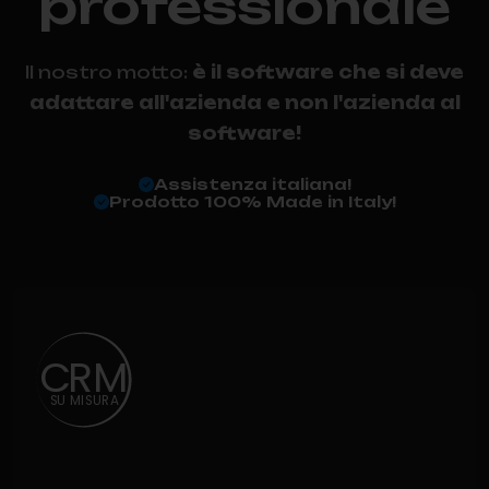
professionale
Il nostro motto:
è il software che si deve
adattare all'azienda e non l'azienda al
software!
Assistenza italiana!
Prodotto 100% Made in Italy!
C
RM
S
U
M
I
S
U
R
A