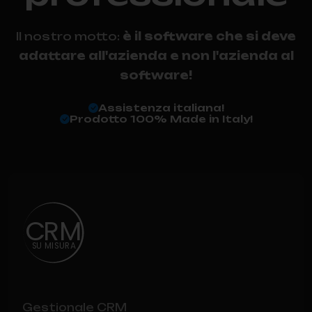
Il nostro motto:
è il software che si deve
adattare all'azienda e non l'azienda al
software!
Assistenza italiana!
Prodotto 100% Made in Italy!
C
RM
S
U
M
I
S
U
R
A
Gestionale CRM