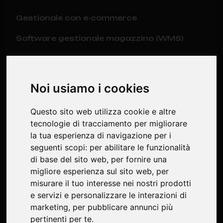
Gestionale con e-commerce
Software gestionale magazzino (WMS)
Software Manutenzioni Impianti GM8
Noi usiamo i cookies
Ultime notizie
Questo sito web utilizza cookie e altre
Software per la gestione della
tecnologie di tracciamento per migliorare
manutenzione impianti: guida completa per
la tua esperienza di navigazione per i
aziende italiane
seguenti scopi:
per abilitare le funzionalità
di base del sito web
,
per fornire una
Software su misura: quando conviene e
migliore esperienza sul sito web
,
per
perché è una scelta strategica per le
misurare il tuo interesse nei nostri prodotti
aziende
e servizi e personalizzare le interazioni di
Digitalizzazione aziendale e software in
marketing
,
per pubblicare annunci più
cloud: la chiave per far crescere la tua
pertinenti per te
.