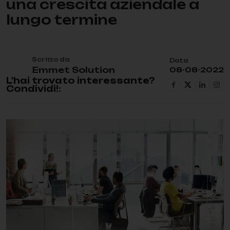
una crescita aziendale a
lungo termine
C
RM
Scritto da
Data
Emmet Solution
08-08-2022
S
U
M
I
S
U
R
A
L'hai trovato interessante?
Condividi!: