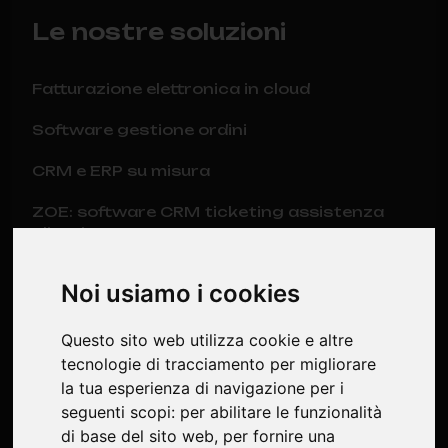
Le nostre soluzioni
Fatturazione elettronica in cloud
Software gestione ordini
CRM e ERP su misura
ZOE: software CRM ticketing assistenza
clienti
CRM per consensi privacy e documenti in
Noi usiamo i cookies
cloud
Gestionale con e-commerce
Questo sito web utilizza cookie e altre
tecnologie di tracciamento per migliorare
Software gestionale magazzino (WMS)
la tua esperienza di navigazione per i
seguenti scopi:
per abilitare le funzionalità
Software Manutenzioni Impianti GM8
di base del sito web
,
per fornire una