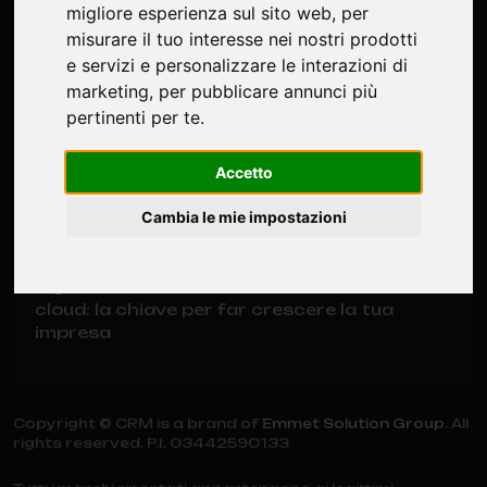
migliore esperienza sul sito web
,
per
misurare il tuo interesse nei nostri prodotti
Ultime notizie
e servizi e personalizzare le interazioni di
marketing
,
per pubblicare annunci più
Software per la gestione della
pertinenti per te
.
manutenzione impianti: guida completa per
aziende italiane
Accetto
Software su misura: quando conviene e
Cambia le mie impostazioni
perché è una scelta strategica per le
aziende
Digitalizzazione aziendale e software in
cloud: la chiave per far crescere la tua
impresa
Copyright © CRM is a brand of
Emmet Solution Group
. All
rights reserved. P.I. 03442590133