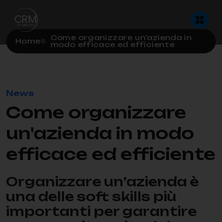
C
RM
S
U
M
I
S
U
R
A
Come organizzare un'azienda in
Home
modo efficace ed efficiente
News
Come organizzare
un'azienda in modo
efficace ed efficiente
Organizzare un’azienda è
una delle soft skills più
importanti per garantire