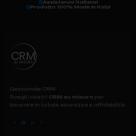
Assistenza italiana!
Prodotto 100% Made in Italy!
C
RM
S
U
M
I
S
U
R
A
Gestionale CRM
Scegli i nostri
CRM su misura
per
lavorare in totale sicurezza e affidabilità.